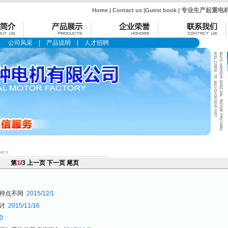
专业生产起重电
Home
|
Contact us
|
Guest book
|
公司风采
|
产品说明
|
人才招聘
第
1
/3
上一页
下一页
尾页
特点不同
2015/12/1
讨
2015/11/16
0