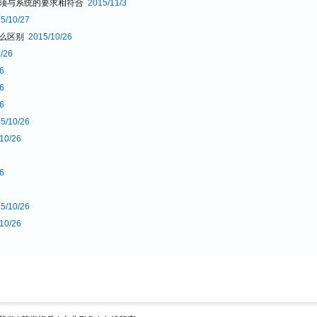
须与系统的要求相符合
2015/11/3
5/10/27
么区别
2015/10/26
/26
6
6
6
5/10/26
10/26
6
5/10/26
10/26