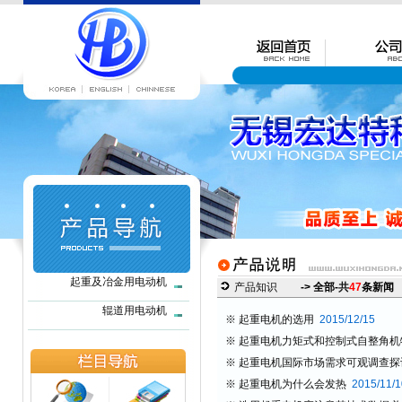
起重及冶金用电动机
产品知识
-> 全部-
共
47
条新闻
辊道用电动机
※
起重电机的选用
2015/12/15
※
起重电机力矩式和控制式自整角机
※
起重电机国际市场需求可观调查探
※
起重电机为什么会发热
2015/11/1